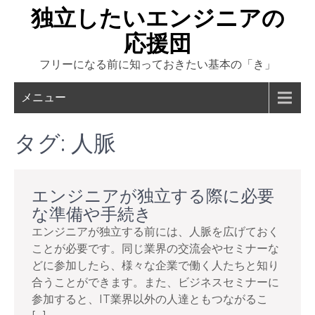
Skip
独立したいエンジニアの
to
応援団
content
フリーになる前に知っておきたい基本の「き」
メニュー
タグ:
人脈
エンジニアが独立する際に必要
な準備や手続き
エンジニアが独立する前には、人脈を広げておく
ことが必要です。同じ業界の交流会やセミナーな
どに参加したら、様々な企業で働く人たちと知り
合うことができます。また、ビジネスセミナーに
参加すると、IT業界以外の人達ともつながるこ